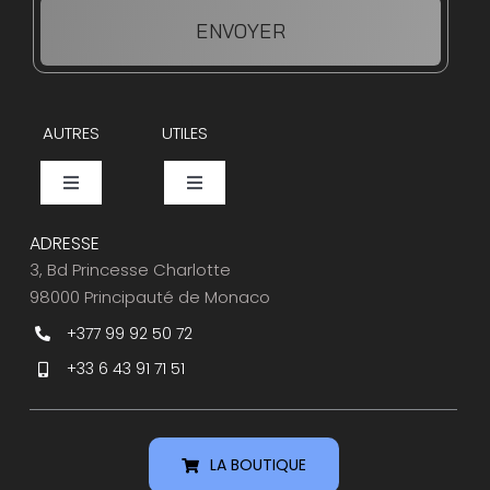
ENVOYER
AUTRES
UTILES
Toggle
Toggle
Navigation
Navigation
Events
Espace Presse
ADRESSE
3, Bd Princesse Charlotte
98000 Principauté de Monaco
Caviar Bar
Service Clients
+377 99 92 50 72
+33 6 43 91 71 51
Nos Partenaires
Ou nous trouver
LA BOUTIQUE