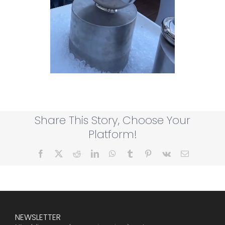
Share This Story, Choose Your
Platform!
Facebook
X
Reddit
LinkedIn
WhatsApp
Tumblr
Pinterest
Vk
Email
NEWSLETTER