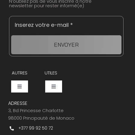
N’oubliez pas de vous inscrire à notre
newsletter pour rester informé(e)
ENVOYER
AUTRES
UTILES
Toggle
Toggle
Navigation
Navigation
Events
Espace Presse
ADRESSE
3, Bd Princesse Charlotte
98000 Principauté de Monaco
Caviar Bar
Service Clients
+377 99 92 50 72