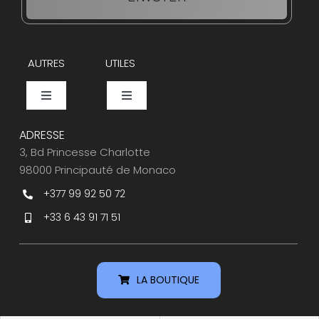
AUTRES
UTILES
Toggle
Toggle
Navigation
Navigation
Events
Espace Presse
ADRESSE
3, Bd Princesse Charlotte
98000 Principauté de Monaco
Caviar Bar
Service Clients
+377 99 92 50 72
+33 6 43 91 71 51
Nos Partenaires
Ou nous trouver
LA BOUTIQUE