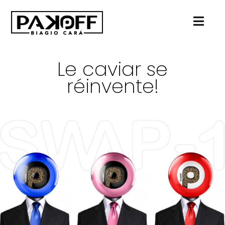
Passer
au
contenu
Le caviar se
réinvente!