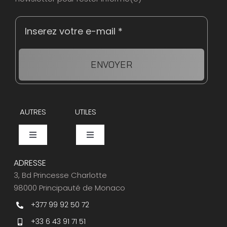
ENVOYER
AUTRES
UTILES
Toggle
Toggle
Navigation
Navigation
Events
Espace Presse
ADRESSE
3, Bd Princesse Charlotte
98000 Principauté de Monaco
Caviar Bar
Service Clients
+377 99 92 50 72
+33 6 43 91 71 51